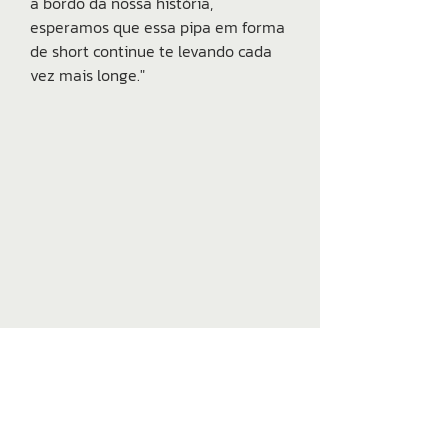
a bordo da nossa história,
esperamos que essa pipa em forma
de short continue te levando cada
vez mais longe."
Talk to us
Doubts?
WhatsApp
Common questions
kitecoat@gmail.com
Shipping and returns
@kitecoat