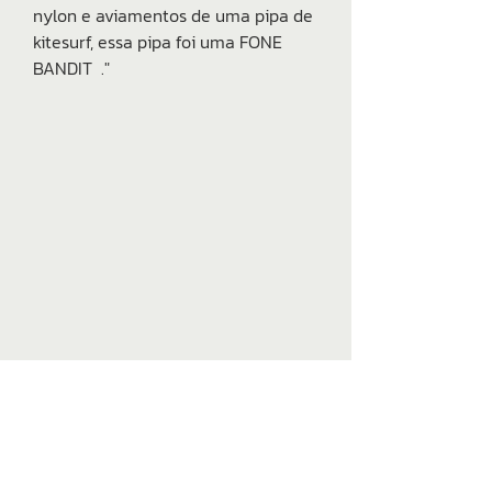
nylon e aviamentos de uma pipa de
kitesurf, essa pipa foi uma FONE
BANDIT ."
Talk to us
Doubts?
WhatsApp
Common questions
kitecoat@gmail.com
Shipping and returns
@kitecoat