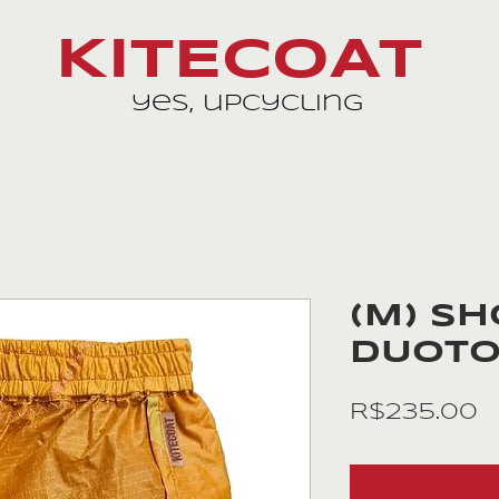
KITECOAT
yes, upcycling
(M) S
DUOTO
P
R$235.00