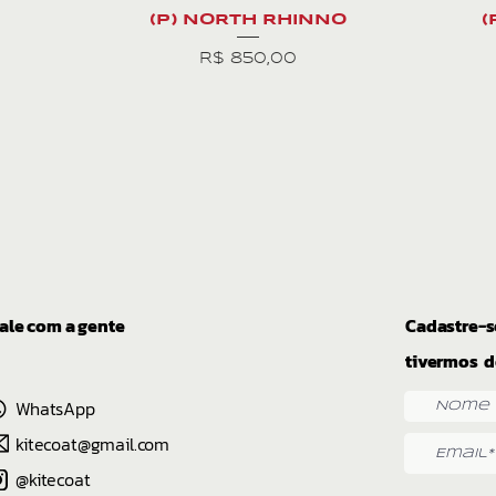
(P) NORTH RHINNO
(
Preço
R$ 850,00
ale com a gente
Cadastre-s
tivermos d
WhatsApp
kitecoat@gmail.com
@kitecoat