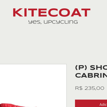
KITECOAT
yes, upcycling
(P) SH
CABRI
R$ 235,00
Adic