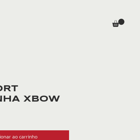
ORT
NHA XBOW
Preço
ionar ao carrinho