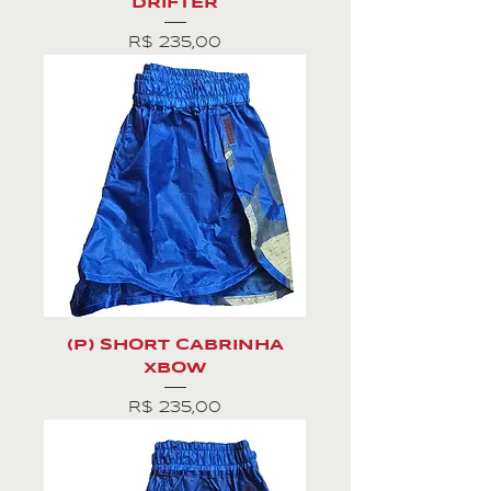
DRIFTER
Preço
R$ 235,00
(P) SHORT CABRINHA
XBOW
Preço
R$ 235,00